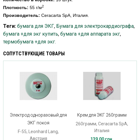
2
Плотность:
55 г/м
Производитель:
Ceracarta SpA, Италия.
Теги:
бумага для ЭКГ
,
Бумага для электрокардиографа
,
бумага +для экг купить
,
бумага +для аппарата экг
,
термобумага +для экг.
СОПУТСТВУЮЩИЕ ТОВАРЫ
Электрод одноразовый для
Крем для ЭКГ 260грамм
ЭКГ покоя
260грамм, Ceracarta SpA,
Италия
F-55, Leonhard Lang,
Австрия
139.00 грн.