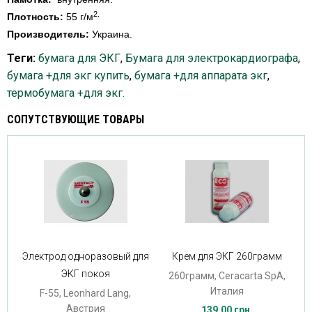
2.
Плотность:
55 г/м
Производитель:
Украина.
Теги:
бумага для ЭКГ
,
Бумага для электрокардиографа
,
бумага +для экг купить
,
бумага +для аппарата экг
,
термобумага +для экг.
СОПУТСТВУЮЩИЕ ТОВАРЫ
Электрод одноразовый для
Крем для ЭКГ 260грамм
ЭКГ покоя
260грамм, Ceracarta SpA,
Италия
F-55, Leonhard Lang,
Австрия
139.00 грн.