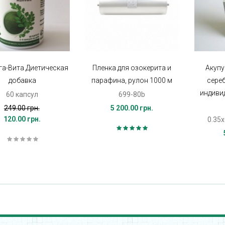
а-Вита Диетическая
Пленка для озокерита и
Акупу
добавка
парафина, рулон 1000 м
сере
индиви
60 капсул
699-80b
249.00 грн.
5 200.00 грн.
120.00 грн.
0.35