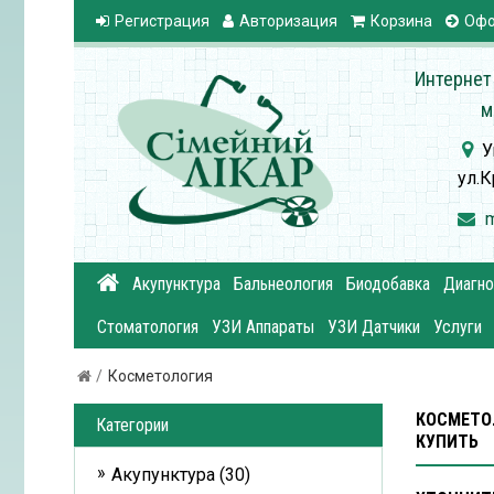
Регистрация
Авторизация
Корзина
Офо
Интернет
м
У
ул.К
Акупунктура
Бальнеология
Биодобавка
Диагно
Стоматология
УЗИ Аппараты
УЗИ Датчики
Услуги
Косметология
КОСМЕТО
Категории
КУПИТЬ
Акупунктура (30)