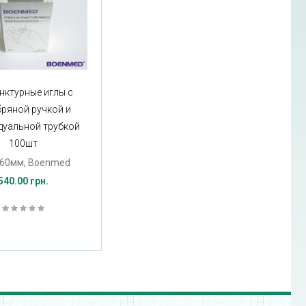
нктурные иглы с
бряной ручкой и
дуальной трубкой
100шт
х60мм, Boenmed
540.00 грн.