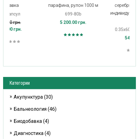
000 м
серебряной ручкой и
индивидуальной трубкой
100шт
0.35х60мм, Boenmed
540.00 грн.
Категории
Акупунктура (30)
Бальнеология (46)
Биодобавка (4)
Диагностика (4)