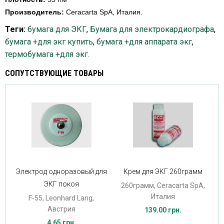
Производитель:
Ceracarta SpA, Италия.
Теги:
бумага для ЭКГ
,
Бумага для электрокардиографа
,
бумага +для экг купить
,
бумага +для аппарата экг
,
термобумага +для экг.
СОПУТСТВУЮЩИЕ ТОВАРЫ
Электрод одноразовый для
Крем для ЭКГ 260грамм
ЭКГ покоя
260грамм, Ceracarta SpA,
Италия
F-55, Leonhard Lang,
Австрия
139.00 грн.
4.65 грн.