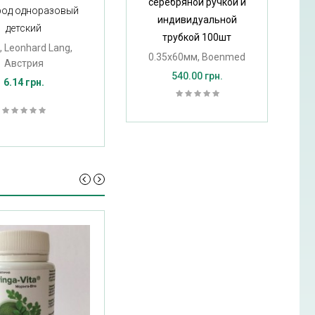
серебряной ручкой и
род одноразовый
Бумага для ЭКГ 90мм*50м
индивидуальной
детский
ЭКГ ЭК-2Т
трубкой 100шт
, Leonhard Lang,
31.20 грн.
0.35х60мм, Boenmed
Австрия
540.00 грн.
6.14 грн.