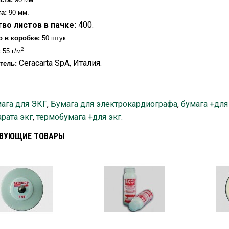
а:
90 мм.
во листов в пачке:
400.
о в коробке:
50 штук.
2
:
55 г/м
Ceracarta SpA, Италия.
тель:
ага для ЭКГ
,
Бумага для электрокардиографа
,
бумага +для
арата экг
,
термобумага +для экг.
ВУЮЩИЕ ТОВАРЫ