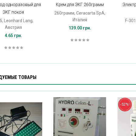
од одноразовый для
Крем для ЭКГ 260грамм
Элект
ЭКГ покоя
260грамм, Ceracarta SpA,
Италия
5, Leonhard Lang,
F-301
Австрия
139.00 грн.
4.65 грн.
ДУЕМЫЕ ТОВАРЫ
-52%!