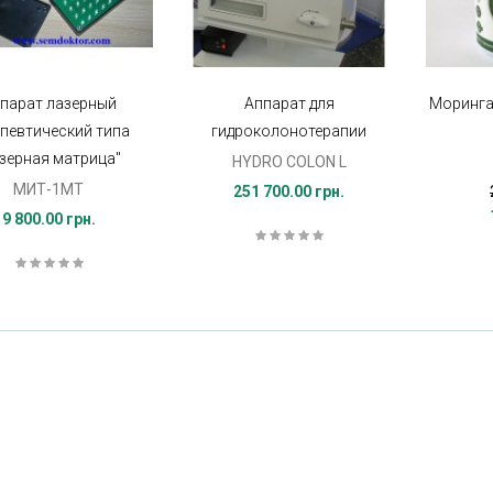
парат лазерный
Аппарат для
Моринга
апевтический типа
гидроколонотерапии
азерная матрица"
HYDRO COLON L
МИТ-1МТ
251 700.00 грн.
9 800.00 грн.