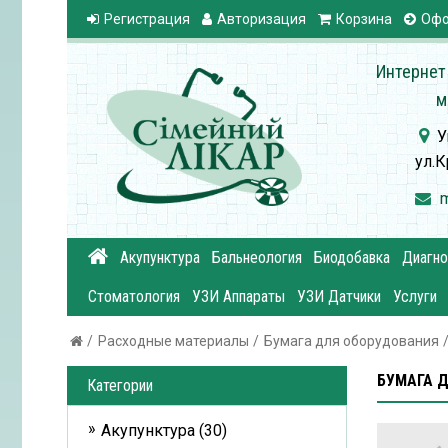
Регистрация
Авторизация
Корзина
Офо
Интернет
м
У
ул.К
Акупунктура
Бальнеология
Биодобавка
Диагно
Стоматология
УЗИ Аппараты
УЗИ Датчики
Услуги
Расходные материалы
Бумага для оборудования
БУМАГА Д
Категории
Акупунктура (30)