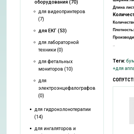
оборудования (70)
Длина лист
для видеопринтеров
Количест
(7)
Количеств
Плотность
для ЕКГ (53)
Производи
для лабораторной
.
.
техники (0)
Теги:
бум
для фетальных
+для апп
мониторов (10)
СОПУТСТ
для
электроэнцефалографов
(0)
для гидроколонотерапии
(14)
для ингаляторов и