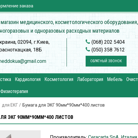
рмление заказа
 магазин медицинского, косметологического оборудования,
ногоразовых и одноразовых расходных материалов
краина, 02094, г.Киев,
(068) 202 5404
расноткацкая, 18Б
(050) 358 7612
meddokua@gmail.com
ОБРАТНЫЙ ЗВОНОК
стика
Кардиология
Косметология
Лаборатория
Мебель
Очист
Физиотерапия
для ЕКГ
Бумага для ЭКГ 90мм*90мм*400 листов
ЛЯ ЭКГ 90ММ*90ММ*400 ЛИСТОВ
Производитель:
Ceracarta SpA, Италия