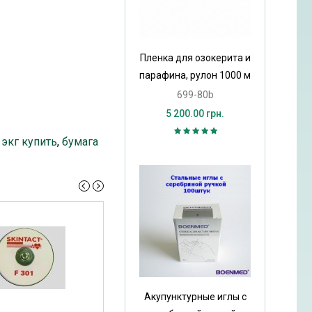
Пленка для озокерита и
парафина, рулон 1000 м
699-80b
5 200.00 грн.
 экг купить
,
бумага
Акупунктурные иглы с