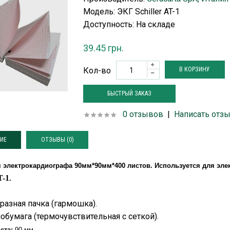
Модель: ЭКГ Schiller AT-1
Доступность:
На складе
39.45 грн.
Кол-во
БЫСТРЫЙ ЗАКАЗ
0 отзывов
|
Написать отз
ИЕ
ОТЗЫВЫ (0)
я электрокардиографа 90мм*90мм*400 листов.
Используется для эле
T-1
.
разная пачка (гармошка).
обумага (термочувствительная с сеткой).
ста:
90 мм.