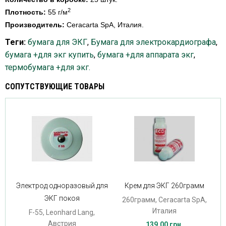
2
Плотность:
55 г/м
Производитель:
Ceracarta SpA, Италия.
Теги:
бумага для ЭКГ
,
Бумага для электрокардиографа
,
бумага +для экг купить
,
бумага +для аппарата экг
,
термобумага +для экг.
СОПУТСТВУЮЩИЕ ТОВАРЫ
Электрод одноразовый для
Крем для ЭКГ 260грамм
ЭКГ покоя
260грамм, Ceracarta SpA,
Италия
F-55, Leonhard Lang,
Австрия
139.00 грн.