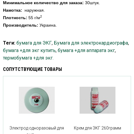
Минимальное количество для заказа:
30штук.
Намотка:
наружная.
2
Плотность:
55 г/м
Производитель:
Украина
.
Теги:
бумага для ЭКГ
,
Бумага для электрокардиографа
,
бумага +для экг купить
,
бумага +для аппарата экг
,
термобумага +для экг.
СОПУТСТВУЮЩИЕ ТОВАРЫ
Электрод одноразовый для
Крем для ЭКГ 260грамм