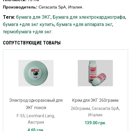
Производитель:
Ceracarta SpA, Италия.
Теги:
бумага для ЭКГ
,
Бумага для электрокардиографа
,
бумага +для экг купить
,
бумага +для аппарата экг
,
термобумага +для экг.
СОПУТСТВУЮЩИЕ ТОВАРЫ
Электрод одноразовый для
Крем для ЭКГ 260грамм
ЭКГ покоя
260грамм, Ceracarta SpA,
Италия
F-55, Leonhard Lang,
Австрия
139.00 грн.
4.65 грн.