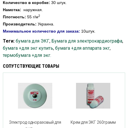
Количество в коробке:
30 штук.
Намотка:
наружная.
2
Плотность:
55 г/м
Производитель:
Украина
.
Минимальное количество для заказа:
10штук.
Теги:
бумага для ЭКГ
,
Бумага для электрокардиографа
,
бумага +для экг купить
,
бумага +для аппарата экг
,
термобумага +для экг.
СОПУТСТВУЮЩИЕ ТОВАРЫ
Электрод одноразовый для
Крем для ЭКГ 260грамм