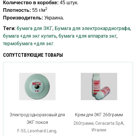
Количество в коробке:
45 штук.
2
Плотность:
55 г/м
Производитель:
Украина.
Теги:
бумага для ЭКГ
,
Бумага для электрокардиографа
,
бумага +для экг купить
,
бумага +для аппарата экг
,
термобумага +для экг.
СОПУТСТВУЮЩИЕ ТОВАРЫ
Электрод одноразовый для
Крем для ЭКГ 260грамм
ЭКГ покоя
260грамм, Ceracarta SpA,
Италия
F-55, Leonhard Lang,